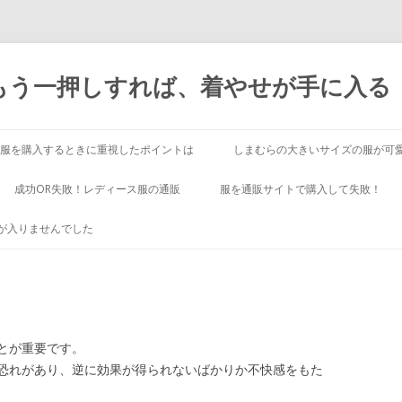
もう一押しすれば、着やせが手に入る
コ
ン
服を購入するときに重視したポイントは
しまむらの大きいサイズの服が可
テ
ン
ツ
成功OR失敗！レディース服の通販
服を通販サイトで購入して失敗！
へ
ス
キ
が入りませんでした
ッ
プ
とが重要です。
恐れがあり、逆に効果が得られないばかりか不快感をもた