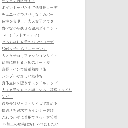
ッション通販サイト
ポイントを押さえて低身長コーデ
チュニックでさりげなくカバー
個性を表現した大人女子アウター
食べながら痩せる健康ダイエット
.ST （ドットエスティ）
ぽっちゃり女子のパンツコーデ
50代女子なら「ニッセン」
大人女子向けファッションサイト
綺麗に痩せるためのオート麦
縦長ラインで簡単着痩せ術
シンプルが嬉しい気持ち
身体全体を隠さずスタイルアップ
大人女子をもっと楽しめる、花柄スタイリ
ング！
低身長はジャストサイズで攻める
快適さを追求するインナー選び
ごわつかずに着用できる汗対策着
UV加工の服装はおしゃれにしたい