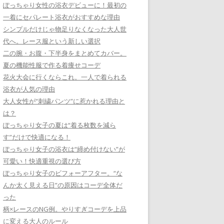
ぽっちゃり女性の浴衣デビューに！最初の
一着にセパレート浴衣がおすすめな理由
シンプルだけじゃ物足りなくなった大人世
代へ。レース服という新しい選択
二の腕・お腹・下半身をまとめてカバー。
夏の機能性服で作る着痩せコーデ
花火大会に行くならこれ。一人で着られる
浴衣が人気の理由
大人女性が“刺繍パンツ”に惹かれる理由と
は？
ぽっちゃり女子の夏は“着る枚数を減ら
す”だけで快適になる！
ぽっちゃり女子の浴衣は“締め付けない”が
可愛い！快適重視の選び方
ぽっちゃり女子のビフォーアフター。“な
んか太く見える日”の原因はコーデ全体だ
った
柄×レースのNG例。やりすぎコーデを上品
に変える大人のルール