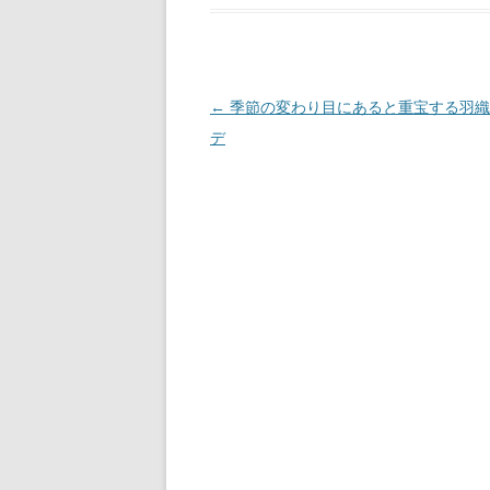
投
←
季節の変わり目にあると重宝する羽織
稿
デ
ナ
ビ
ゲ
ー
シ
ョ
ン