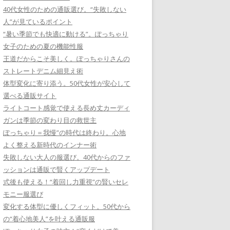
40代女性のための通販選び。“失敗しない
人”が見ているポイント
“暑い季節でも快適に動ける”。ぽっちゃり
女子のための夏の機能性服
王道だからこそ美しく。ぽっちゃりさんの
ストレートデニム細見え術
体型変化に寄り添う。50代女性が安心して
選べる通販サイト
ライトコート感覚で使える長め丈カーディ
ガンは季節の変わり目の救世主
ぽっちゃり＝我慢”の時代は終わり。心地
よく整える新時代のインナー術
失敗しない大人の服選び。40代からのファ
ッションは通販で賢くアップデート
式後も使える！“着回し力重視”の賢いセレ
モニー服選び
変化する体型に優しくフィット。50代から
の“着心地美人”を叶える通販服