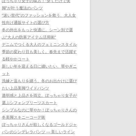
ぽっちゃり女子の味方！“穿くだけで美
脚”が叶う魔法のパンツ
“迷い世代”のファッションを救う、大人女
性向け通販サイトの選び方
冬の外出をもっと快適に。シーン別で選
ぶ“大人の防寒アイテム活用術”
デニムでつくる大人のフェミニンスタイル
季節の変わり目も美しく。春先まで活躍す
る軽やかコート
新しい年を迎える日に纏いたい、華やぎニ
ット
洗練と温もりを纏う。冬のお出かけに選び
たい上品美脚ワイドパンツ
透明感と上品さを両立。ぽっちゃり女子が
選ぶシフォンプリーツスカート
シンプルなのに華やか！ぽっちゃりさんの
冬美脚スキニーコーデ術
ぽっちゃりさんが欲しくなるゴールドジャ
パンのシンデレラパンツ ― 美しいライン