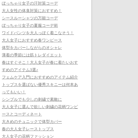
ぽっちゃり女子の汗対策コーデ
大人女性の体臭対策におすすめ！
シースルーシャツの万能コーデ
ぽっちゃり女子の夏服コーデ術
ワイドパンツを大人っぽく着こなそう！
大人女子におすすめ春ワンピース
体型をカバーしながらのオシャレ
薄着の季節には筋トレダイエット
春はすぐそこ！大人女子が春に着たいおす
すめのアイテム3選♪
フェムケア入門におすすめのアイテム紹介
トップスを選ばない優秀スキニーは何本あ
ってもいい！
シンプルでも少しの刺繍で素敵に
大人女子に選んで欲しい刺繍の花柄ワンピ
ースとコーディネート
大きめのチュニックで体型カバー
春の大人女子レーストップス
大人女子の花柄ファッション