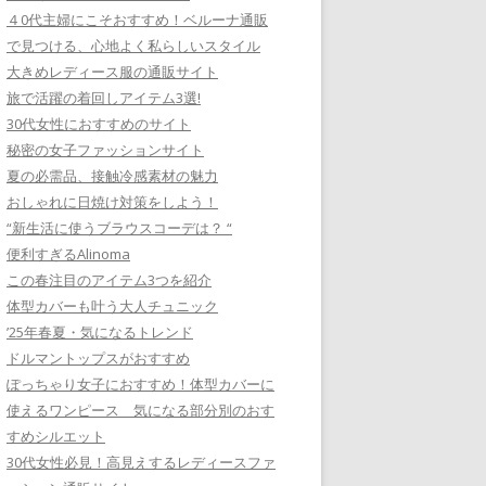
４0代主婦にこそおすすめ！ベルーナ通販
で見つける、心地よく私らしいスタイル
大きめレディース服の通販サイト
旅で活躍の着回しアイテム3選!
30代女性におすすめのサイト
秘密の女子ファッションサイト
夏の必需品、接触冷感素材の魅力
おしゃれに日焼け対策をしよう！
“新生活に使うブラウスコーデは？ “
便利すぎるAlinoma
この春注目のアイテム3つを紹介
体型カバーも叶う大人チュニック
’25年春夏・気になるトレンド
ドルマントップスがおすすめ
ぽっちゃり女子におすすめ！体型カバーに
使えるワンピース 気になる部分別のおす
すめシルエット
30代女性必見！高見えするレディースファ