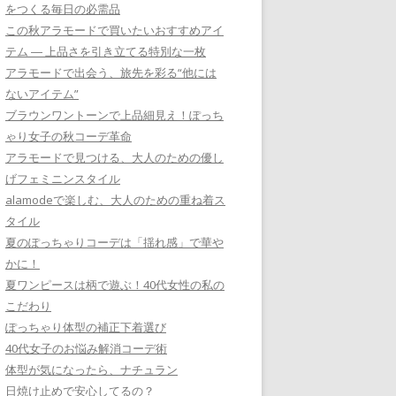
をつくる毎日の必需品
この秋アラモードで買いたいおすすめアイ
テム ― 上品さを引き立てる特別な一枚
アラモードで出会う、旅先を彩る“他には
ないアイテム”
ブラウンワントーンで上品細見え！ぽっち
ゃり女子の秋コーデ革命
アラモードで見つける、大人のための優し
げフェミニンスタイル
alamodeで楽しむ、大人のための重ね着ス
タイル
夏のぽっちゃりコーデは「揺れ感」で華や
かに！
夏ワンピースは柄で遊ぶ！40代女性の私の
こだわり
ぽっちゃり体型の補正下着選び
40代女子のお悩み解消コーデ術
体型が気になったら、ナチュラン
日焼け止めで安心してるの？