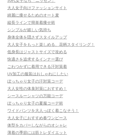
50代女子なら「ニッセン」
大人女子向けファッションサイト
綺麗に痩せるためのオート麦
縦長ラインで簡単着痩せ術
シンプルが嬉しい気持ち
身体全体を隠さずスタイルアップ
大人女子をもっと楽しめる、花柄スタイリング！
低身長はジャストサイズで攻める
快適さを追求するインナー選び
ごわつかずに着用できる汗対策着
UV加工の服装はおしゃれにしたい
ぽっちゃり女子の汗対策コーデ
大人女性の体臭対策におすすめ！
シースルーシャツの万能コーデ
ぽっちゃり女子の夏服コーデ術
ワイドパンツを大人っぽく着こなそう！
大人女子におすすめ春ワンピース
体型をカバーしながらのオシャレ
薄着の季節には筋トレダイエット