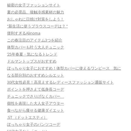
秘密の女子ファッションサイト
夏の必需品、接触冷感素材の魅力
おしゃれに日焼け対策をしよう！
“新生活に使うブラウスコーデは？ “
便利すぎるAlinoma
この春注目のアイテム3つを紹介
体型カバーも叶う大人チュニック
’25年春夏・気になるトレンド
ドルマントップスがおすすめ
ぽっちゃり女子におすすめ！体型カバーに使えるワンピース 気に
なる部分別のおすすめシルエット
30代女性必見！高見えするレディースファッション通販サイト
ポイントを押さえて低身長コーデ
チュニックでさりげなくカバー
個性を表現した大人女子アウター
食べながら痩せる健康ダイエット
.ST （ドットエスティ）
ぽっちゃり女子のパンツコーデ