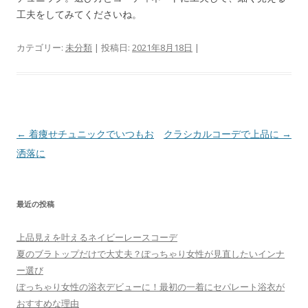
工夫をしてみてくださいね。
カテゴリー:
未分類
| 投稿日:
2021年8月18日
|
投
←
着痩せチュニックでいつもお
クラシカルコーデで上品に
→
稿
洒落に
ナ
ビ
最近の投稿
ゲ
ー
上品見えを叶えるネイビーレースコーデ
シ
夏のブラトップだけで大丈夫？ぽっちゃり女性が見直したいインナ
ョ
ー選び
ぽっちゃり女性の浴衣デビューに！最初の一着にセパレート浴衣が
ン
おすすめな理由