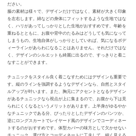
ださい。
服の素材は様々で、デザインだけではなく、素材が大きく印象
を左右します。綿などの身体にフィットするような生地ではな
く、ハリがあってしっかりとした生地がおすすめです。年齢を
重ねるとともに、お腹や背中のたるみはどうしても気になって
しまうもの。生地自体がしっかりとしていれば、気になるボデ
ィーラインがあらわになることはありません。それだけではな
く、デザインのシルエットも綺麗に出るので、すっきりと着こ
なすことができます。
チュニックをスタイル良く着こなすためにはデザインも重要で
す。縦のラインを強調するようなデザインなら、自然とスタイ
ルアップが叶います。また、胸元にアクセントとなるデザイン
があるチュニックなら視点が上に集まるので、お腹から下は見
られにくくなるというメリットがあります。上半身がゆるやか
なチュニックである分、ぴったりとしたデザインのパンツか、
逆にロングスカートでレイヤード風のデザインでコーディネー
トするのがおすすめです。体型カバーの味方として欠かせない
チュニック。選び方とコーディネートに工夫して、細く見える