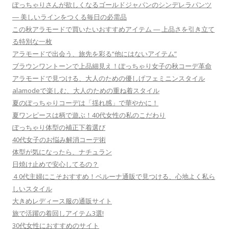
ぽっちゃりさんが欲しくなるゴールドジャパンのシンデレラパンツ
― 美しいラインをつくる毎日の必需品
この秋アラモードで買いたいおすすめアイテム ― 上品さを引き立て
る特別な一枚
アラモードで出会う、旅先を彩る“他にはないアイテム”
ブラウンワントーンで上品細見え！ぽっちゃり女子の秋コーデ革命
アラモードで見つける、大人のための優しげフェミニンスタイル
alamodeで楽しむ、大人のための重ね着スタイル
夏のぽっちゃりコーデは「揺れ感」で華やかに！
夏ワンピースは柄で遊ぶ！40代女性の私のこだわり
ぽっちゃり体型の補正下着選び
40代女子のお悩み解消コーデ術
体型が気になったら、ナチュラン
日焼け止めで安心してるの？
４0代主婦にこそおすすめ！ベルーナ通販で見つける、心地よく私ら
しいスタイル
大きめレディース服の通販サイト
旅で活躍の着回しアイテム3選!
30代女性におすすめのサイト