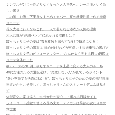
シンプルだけじゃ物足りなくなった大人世代へ。レース服という新
しい選択
二の腕・お腹・下半身をまとめてカバー。夏の機能性服で作る着痩
せコーデ
花火大会に行くならこれ。一人で着られる浴衣が人気の理由
大人女性が“刺繍パンツ”に惹かれる理由とは？
ぽっちゃり女子の夏は“着る枚数を減らす”だけで快適になる！
ぽっちゃり女子の浴衣は“締め付けない”が可愛い！快適重視の選び方
ぽっちゃり女子のビフォーアフター。“なんか太く見える日”の原因は
コーデ全体だった
柄×レースのNG例。やりすぎコーデを上品に変える大人のルール
40代女性のための通販選び。“失敗しない人”が見ているポイント
“暑い季節でも快適に動ける”。ぽっちゃり女子のための夏の機能性服
王道だからこそ美しく。ぽっちゃりさんのストレートデニム細見え
術
体型変化に寄り添う。50代女性が安心して選べる通販サイト
ライトコート感覚で使える長め丈カーディガンは季節の変わり目の
救世主