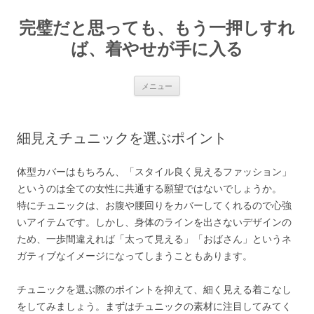
完璧だと思っても、もう一押しすれ
ば、着やせが手に入る
コ
メニュー
ン
テ
ン
ツ
へ
細見えチュニックを選ぶポイント
ス
キ
ッ
プ
体型カバーはもちろん、「スタイル良く見えるファッション」
というのは全ての女性に共通する願望ではないでしょうか。
特にチュニックは、お腹や腰回りをカバーしてくれるので心強
いアイテムです。しかし、身体のラインを出さないデザインの
ため、一歩間違えれば「太って見える」「おばさん」というネ
ガティブなイメージになってしまうこともあります。
チュニックを選ぶ際のポイントを抑えて、細く見える着こなし
をしてみましょう。まずはチュニックの素材に注目してみてく