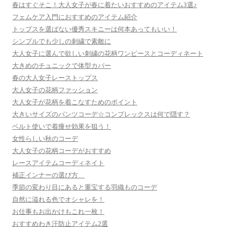
春はすぐそこ！大人女子が春に着たいおすすめのアイテム3選♪
フェムケア入門におすすめのアイテム紹介
トップスを選ばない優秀スキニーは何本あってもいい！
シンプルでも少しの刺繍で素敵に
大人女子に選んで欲しい刺繍の花柄ワンピースとコーディネート
大きめのチュニックで体型カバー
春の大人女子レーストップス
大人女子の花柄ファッション
大人女子が花柄を着こなすためのポイント
大きいサイズのパンツコーデ☆コンプレックスは何で隠す？
ベルト使いで着痩せ効果を狙う！
女性らしい秋のコーデ
大人女子の花柄コーデがおすすめ
レースアイテムコーディネイト
補正インナーの選び方
季節の変わり目にあると重宝する羽織ものコーデ
自然に溢れる色でオシャレを！
お仕事もお出かけもこれ一枚！
おすすめわき汗防止アイテム2選