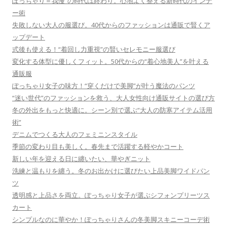
ぽっちゃり＝我慢”の時代は終わり。心地よく整える新時代のインナ
ー術
失敗しない大人の服選び。40代からのファッションは通販で賢くア
ップデート
式後も使える！“着回し力重視”の賢いセレモニー服選び
変化する体型に優しくフィット。50代からの“着心地美人”を叶える
通販服
ぽっちゃり女子の味方！“穿くだけで美脚”が叶う魔法のパンツ
“迷い世代”のファッションを救う、大人女性向け通販サイトの選び方
冬の外出をもっと快適に。シーン別で選ぶ“大人の防寒アイテム活用
術”
デニムでつくる大人のフェミニンスタイル
季節の変わり目も美しく。春先まで活躍する軽やかコート
新しい年を迎える日に纏いたい、華やぎニット
洗練と温もりを纏う。冬のお出かけに選びたい上品美脚ワイドパン
ツ
透明感と上品さを両立。ぽっちゃり女子が選ぶシフォンプリーツス
カート
シンプルなのに華やか！ぽっちゃりさんの冬美脚スキニーコーデ術