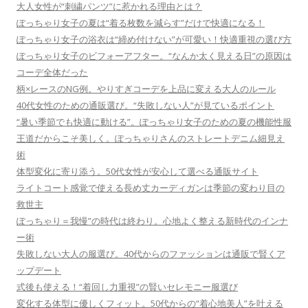
大人女性が“刺繍パンツ”に惹かれる理由とは？
ぽっちゃり女子の夏は“着る枚数を減らす”だけで快適になる！
ぽっちゃり女子の浴衣は“締め付けない”が可愛い！快適重視の選び方
ぽっちゃり女子のビフォーアフター。“なんか太く見える日”の原因は
コーデ全体だった
柄×レースのNG例。やりすぎコーデを上品に変える大人のルール
40代女性のための通販選び。“失敗しない人”が見ているポイント
“暑い季節でも快適に動ける”。ぽっちゃり女子のための夏の機能性服
王道だからこそ美しく。ぽっちゃりさんのストレートデニム細見え
術
体型変化に寄り添う。50代女性が安心して選べる通販サイト
ライトコート感覚で使える長め丈カーディガンは季節の変わり目の
救世主
ぽっちゃり＝我慢”の時代は終わり。心地よく整える新時代のインナ
ー術
失敗しない大人の服選び。40代からのファッションは通販で賢くア
ップデート
式後も使える！“着回し力重視”の賢いセレモニー服選び
変化する体型に優しくフィット。50代からの“着心地美人”を叶える