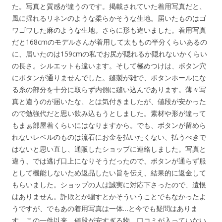
た。写真と質感が違うのです。掲載されていた着用写真だと、
風に揺れるリネンのような柔らかそうな生地。届いたものはゴ
ワゴワした麻のような生地。さらに形も違いました。着用写真
だと168cmのモデルさんが着用して太ももの半分くらいあるの
に、届いたのは159cmの私でお尻が隠れるか隠れないかくらい
の長さ。シルエットも違います。そして極めつけは、ボタン穴
にボタンが通りませんでした。縫製が雑で、ボタンホールにな
る糸の部分を十分に取らず内側に縫い込んであります。薄々写
真と違うのが届いたな、とは気付きましたが、値段が安かった
ので勉強代だと思い飲み込もうとしました。素材や形が違って
もまぁ部屋着くらいにはなりますから。でも、ボタンが留めら
れないレベルのものは流石にお金を払いたくない、払うべきで
はないと思い直し、通販したショップに連絡しました。写真と
違う、では逃げ口上になりそうだったので、ボタンが通らず服
として機能しないため返品したい旨を伝え、結果的に返金して
もらいました。ショップの人は誠実に対応下さったので、遺恨
はありません。詐欺とか騙すとかそういうことでもなかったよ
うですが、でもあの着用写真は一体…と今でも疑問はありま
す。この一件以来、値段が安すぎる物、口コミが入っていない