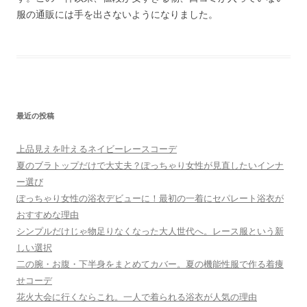
服の通販には手を出さないようになりました。
最近の投稿
上品見えを叶えるネイビーレースコーデ
夏のブラトップだけで大丈夫？ぽっちゃり女性が見直したいインナ
ー選び
ぽっちゃり女性の浴衣デビューに！最初の一着にセパレート浴衣が
おすすめな理由
シンプルだけじゃ物足りなくなった大人世代へ。レース服という新
しい選択
二の腕・お腹・下半身をまとめてカバー。夏の機能性服で作る着痩
せコーデ
花火大会に行くならこれ。一人で着られる浴衣が人気の理由