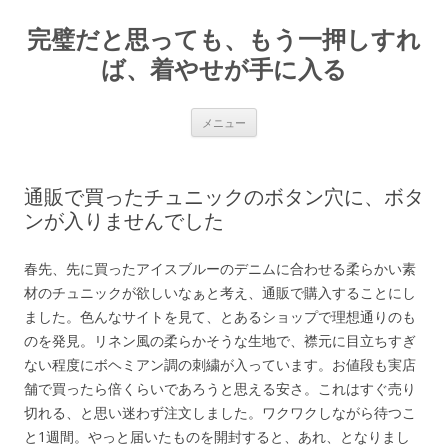
完璧だと思っても、もう一押しすれ
ば、着やせが手に入る
コ
メニュー
ン
テ
ン
ツ
へ
通販で買ったチュニックのボタン穴に、ボタ
ス
キ
ンが入りませんでした
ッ
プ
春先、先に買ったアイスブルーのデニムに合わせる柔らかい素
材のチュニックが欲しいなぁと考え、通販で購入することにし
ました。色んなサイトを見て、とあるショップで理想通りのも
のを発見。リネン風の柔らかそうな生地で、襟元に目立ちすぎ
ない程度にボヘミアン調の刺繍が入っています。お値段も実店
舗で買ったら倍くらいであろうと思える安さ。これはすぐ売り
切れる、と思い迷わず注文しました。ワクワクしながら待つこ
と1週間。やっと届いたものを開封すると、あれ、となりまし