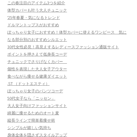
この春注目のアイテム3つを紹介
体型カバーも叶う大人チュニック
’25年春夏・気になるトレンド
ドルマントップスがおすすめ
ぽっちゃり女子におすすめ！体型カバーに使えるワンピース 気に
なる部分別のおすすめシルエット
30代女性必見！高見えするレディースファッション通販サイト
ポイントを押さえて低身長コーデ
チュニックでさりげなくカバー
個性を表現した大人女子アウター
食べながら痩せる健康ダイエット
.ST （ドットエスティ）
ぽっちゃり女子のパンツコーデ
50代女子なら「ニッセン」
大人女子向けファッションサイト
綺麗に痩せるためのオート麦
縦長ラインで簡単着痩せ術
シンプルが嬉しい気持ち
身体全体を隠さずスタイルアップ