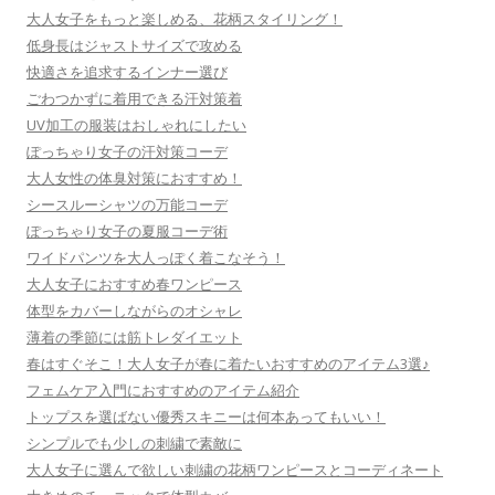
大人女子をもっと楽しめる、花柄スタイリング！
低身長はジャストサイズで攻める
快適さを追求するインナー選び
ごわつかずに着用できる汗対策着
UV加工の服装はおしゃれにしたい
ぽっちゃり女子の汗対策コーデ
大人女性の体臭対策におすすめ！
シースルーシャツの万能コーデ
ぽっちゃり女子の夏服コーデ術
ワイドパンツを大人っぽく着こなそう！
大人女子におすすめ春ワンピース
体型をカバーしながらのオシャレ
薄着の季節には筋トレダイエット
春はすぐそこ！大人女子が春に着たいおすすめのアイテム3選♪
フェムケア入門におすすめのアイテム紹介
トップスを選ばない優秀スキニーは何本あってもいい！
シンプルでも少しの刺繍で素敵に
大人女子に選んで欲しい刺繍の花柄ワンピースとコーディネート