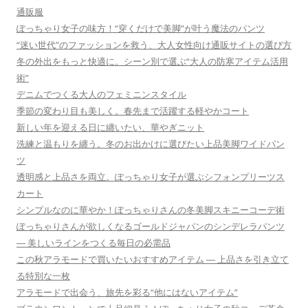
通販服
ぽっちゃり女子の味方！“穿くだけで美脚”が叶う魔法のパンツ
“迷い世代”のファッションを救う、大人女性向け通販サイトの選び方
冬の外出をもっと快適に。シーン別で選ぶ“大人の防寒アイテム活用
術”
デニムでつくる大人のフェミニンスタイル
季節の変わり目も美しく。春先まで活躍する軽やかコート
新しい年を迎える日に纏いたい、華やぎニット
洗練と温もりを纏う。冬のお出かけに選びたい上品美脚ワイドパン
ツ
透明感と上品さを両立。ぽっちゃり女子が選ぶシフォンプリーツス
カート
シンプルなのに華やか！ぽっちゃりさんの冬美脚スキニーコーデ術
ぽっちゃりさんが欲しくなるゴールドジャパンのシンデレラパンツ
― 美しいラインをつくる毎日の必需品
この秋アラモードで買いたいおすすめアイテム ― 上品さを引き立て
る特別な一枚
アラモードで出会う、旅先を彩る“他にはないアイテム”