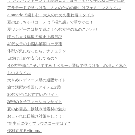
ブラウンワントーンで上品細見え！ぽっちゃり女子の秋コーデ革命
アラモードで見つける、大人のための優しげフェミニンスタイル
alamodeで楽しむ、大人のための重ね着スタイル
夏のぽっちゃりコーデは「揺れ感」で華やかに！
夏ワンピースは柄で遊ぶ！40代女性の私のこだわり
ぽっちゃり体型の補正下着選び
40代女子のお悩み解消コーデ術
体型が気になったら、ナチュラン
日焼け止めで安心してるの？
４0代主婦にこそおすすめ！ベルーナ通販で見つける、心地よく私ら
しいスタイル
大きめレディース服の通販サイト
旅で活躍の着回しアイテム3選!
30代女性におすすめのサイト
秘密の女子ファッションサイト
夏の必需品、接触冷感素材の魅力
おしゃれに日焼け対策をしよう！
“新生活に使うブラウスコーデは？ “
便利すぎるAlinoma