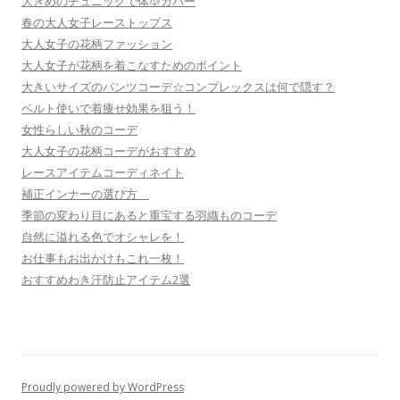
大きめのチュニックで体型カバー
春の大人女子レーストップス
大人女子の花柄ファッション
大人女子が花柄を着こなすためのポイント
大きいサイズのパンツコーデ☆コンプレックスは何で隠す？
ベルト使いで着痩せ効果を狙う！
女性らしい秋のコーデ
大人女子の花柄コーデがおすすめ
レースアイテムコーディネイト
補正インナーの選び方
季節の変わり目にあると重宝する羽織ものコーデ
自然に溢れる色でオシャレを！
お仕事もお出かけもこれ一枚！
おすすめわき汗防止アイテム2選
Proudly powered by WordPress