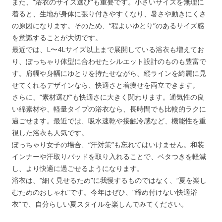
また、“浴衣のサイズ選び”も重要です。小さいサイズを無理に
着ると、生地が身体に張り付きやすくなり、暑さや動きにくさ
の原因になります。そのため、“程よいゆとり”のあるサイズ感
を意識することが大切です。
最近では、L〜4Lサイズ以上まで展開している浴衣も増えてお
り、ぽっちゃり体型に合わせたシルエット設計のものも豊富で
す。肩幅や身幅にゆとりを持たせながら、縦ラインを綺麗に見
せてくれるデザインなら、快適さと着痩せを両立できます。
さらに、“素材選び”も快適さに大きく関わります。通気性の良
い綿素材や、軽量タイプの浴衣なら、長時間でも比較的ラクに
過ごせます。最近では、吸水速乾や接触冷感など、機能性を重
視した浴衣も人気です。
ぽっちゃり女子の場合、“汗対策”も忘れてはいけません。和装
インナーや汗取りパッドを取り入れることで、ベタつきを軽減
し、より快適に過ごせるようになります。
浴衣は、“細く見せるため”に我慢するものではなく、“夏を楽し
むためのおしゃれ”です。今年はぜひ、“締め付けない快適浴
衣”で、自分らしい夏スタイルを楽しんでみてください。