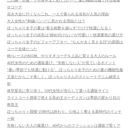
二の腕・お腹・下半身をまとめてカバー。夏の機能性服で作る着痩
せコーデ
花火大会に行くならこれ。一人で着られる浴衣が人気の理由
大人女性が“刺繍パンツ”に惹かれる理由とは？
ぽっちゃり女子の夏は“着る枚数を減らす”だけで快適になる！
ぽっちゃり女子の浴衣は“締め付けない”が可愛い！快適重視の選び方
ぽっちゃり女子のビフォーアフター。“なんか太く見える日”の原因は
コーデ全体だった
柄×レースのNG例。やりすぎコーデを上品に変える大人のルール
40代女性のための通販選び。“失敗しない人”が見ているポイント
“暑い季節でも快適に動ける”。ぽっちゃり女子のための夏の機能性服
王道だからこそ美しく。ぽっちゃりさんのストレートデニム細見え
術
体型変化に寄り添う。50代女性が安心して選べる通販サイト
ライトコート感覚で使える長め丈カーディガンは季節の変わり目の
救世主
ぽっちゃり＝我慢”の時代は終わり。心地よく整える新時代のインナ
ー術
失敗しない大人の服選び。40代からのファッションは通販で賢くア