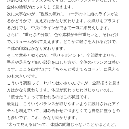
全体の輪郭がはっきりして見えます。
次に大事なのが、“視線の流れ”。コーデの中に縦のラインがあ
るかどうかで、見え方はかなり変わります。羽織りをプラスす
るだけでも、中央にラインができて一気に細見えします。
さらに、“重たさの分散”。色や素材が全部重たいと、それだけ
でボリュームが出て見えます。どこかに軽さを入れるだけで、
全体の印象はかなり変わります。
そして意外と効くのが、“見せるポイント”。全部隠すよりも、
手首や足首など細い部分を出した方が、全体のバランスは整い
ます。ここを出すだけで「ちゃんと考えてるコーデ」に見える
のも大きいです。
こういう調整って、1つ1つは小さいんですが、全部揃うと見え
方はかなり変わります。体型が変わったわけじゃないのに、
「痩せた？」って言われるのはこの状態です。
最近は、こういうバランスが取りやすいように設計されたアイ
テムも増えていて、組み合わせに悩まなくても自然に整うもの
も多いです。これ、かなり助かります。
“太って見える日”って、体型の問題じゃないことがほとんど。