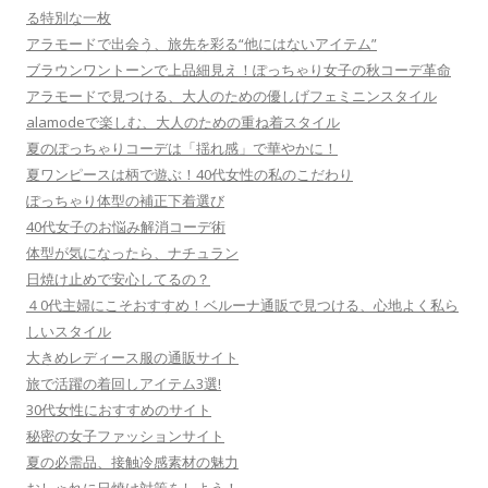
る特別な一枚
アラモードで出会う、旅先を彩る“他にはないアイテム”
ブラウンワントーンで上品細見え！ぽっちゃり女子の秋コーデ革命
アラモードで見つける、大人のための優しげフェミニンスタイル
alamodeで楽しむ、大人のための重ね着スタイル
夏のぽっちゃりコーデは「揺れ感」で華やかに！
夏ワンピースは柄で遊ぶ！40代女性の私のこだわり
ぽっちゃり体型の補正下着選び
40代女子のお悩み解消コーデ術
体型が気になったら、ナチュラン
日焼け止めで安心してるの？
４0代主婦にこそおすすめ！ベルーナ通販で見つける、心地よく私ら
しいスタイル
大きめレディース服の通販サイト
旅で活躍の着回しアイテム3選!
30代女性におすすめのサイト
秘密の女子ファッションサイト
夏の必需品、接触冷感素材の魅力