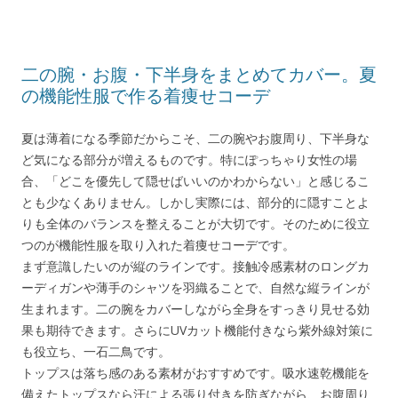
二の腕・お腹・下半身をまとめてカバー。夏
の機能性服で作る着痩せコーデ
夏は薄着になる季節だからこそ、二の腕やお腹周り、下半身な
ど気になる部分が増えるものです。特にぽっちゃり女性の場
合、「どこを優先して隠せばいいのかわからない」と感じるこ
とも少なくありません。しかし実際には、部分的に隠すことよ
りも全体のバランスを整えることが大切です。そのために役立
つのが機能性服を取り入れた着痩せコーデです。
まず意識したいのが縦のラインです。接触冷感素材のロングカ
ーディガンや薄手のシャツを羽織ることで、自然な縦ラインが
生まれます。二の腕をカバーしながら全身をすっきり見せる効
果も期待できます。さらにUVカット機能付きなら紫外線対策に
も役立ち、一石二鳥です。
トップスは落ち感のある素材がおすすめです。吸水速乾機能を
備えたトップスなら汗による張り付きを防ぎながら、お腹周り