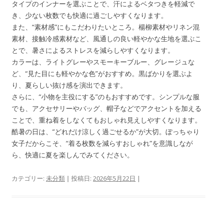
タイプのインナーを選ぶことで、汗によるベタつきを軽減で
き、少ない枚数でも快適に過ごしやすくなります。
また、“素材感”にもこだわりたいところ。楊柳素材やリネン混
素材、接触冷感素材など、風通しの良い軽やかな生地を選ぶこ
とで、暑さによるストレスを減らしやすくなります。
カラーは、ライトグレーやスモーキーブルー、グレージュな
ど、“見た目にも軽やかな色”がおすすめ。黒ばかりを選ぶよ
り、夏らしい抜け感を演出できます。
さらに、“小物を主役にする”のもおすすめです。シンプルな服
でも、アクセサリーやバッグ、帽子などでアクセントを加える
ことで、重ね着をしなくてもおしゃれ見えしやすくなります。
酷暑の日は、“どれだけ涼しく過ごせるか”が大切。ぽっちゃり
女子だからこそ、“着る枚数を減らすおしゃれ”を意識しなが
ら、快適に夏を楽しんでみてください。
カテゴリー:
未分類
| 投稿日:
2026年5月22日
|