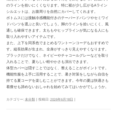
のラインを拾いにくくなります。特に裾が少し広がるAライン
シルエットは、お腹周りを自然にカバーしてくれます。
ボトムスには接触冷感機能付きのテーパードパンツやセミワイ
ドパンツを選ぶと良いでしょう。脚のラインを拾いにくく、風
通しも確保できます。太ももやヒップラインが気になる人にも
取り入れやすいアイテムです。
また、上下を同系色でまとめるワントーンコーデもおすすめで
す。縦長効果が生まれ、全身がすっきり見えやすくなります。
ブラックだけでなく、ネイビーやチャコールグレーなどを取り
入れることで、夏らしい軽やかさも演出できます。
体型カバーは隠すことではなく、整えることがポイントです。
機能性服を上手に活用することで、暑さ対策をしながら自信を
持てる夏コーデを楽しむことができます。今年の夏は快適さも
着痩せも諦めないおしゃれを始めてみてはいかがでしょうか。
カテゴリー:
未分類
| 投稿日:
2026年6月18日
|