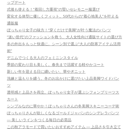
ップデート
式後も使える！“着回し力重視”の賢いセレモニー服選び
変化する体型に優しくフィット。50代からの“着心地美人”を叶える
通販服
ぽっちゃり女子の味方！“穿くだけで美脚”が叶う魔法のパンツ
“迷い世代”のファッションを救う、大人女性向け通販サイトの選び方
冬の外出をもっと快適に。シーン別で選ぶ“大人の防寒アイテム活用
術”
デニムでつくる大人のフェミニンスタイル
季節の変わり目も美しく。春先まで活躍する軽やかコート
新しい年を迎える日に纏いたい、華やぎニット
洗練と温もりを纏う。冬のお出かけに選びたい上品美脚ワイドパン
ツ
透明感と上品さを両立。ぽっちゃり女子が選ぶシフォンプリーツス
カート
シンプルなのに華やか！ぽっちゃりさんの冬美脚スキニーコーデ術
ぽっちゃりさんが欲しくなるゴールドジャパンのシンデレラパンツ
― 美しいラインをつくる毎日の必需品
この秋アラモードで買いたいおすすめアイテム ― 上品さを引き立て