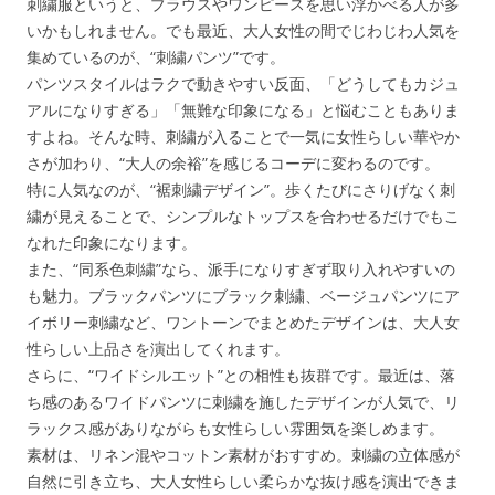
刺繍服というと、ブラウスやワンピースを思い浮かべる人が多
いかもしれません。でも最近、大人女性の間でじわじわ人気を
集めているのが、“刺繍パンツ”です。
パンツスタイルはラクで動きやすい反面、「どうしてもカジュ
アルになりすぎる」「無難な印象になる」と悩むこともありま
すよね。そんな時、刺繍が入ることで一気に女性らしい華やか
さが加わり、“大人の余裕”を感じるコーデに変わるのです。
特に人気なのが、“裾刺繍デザイン”。歩くたびにさりげなく刺
繍が見えることで、シンプルなトップスを合わせるだけでもこ
なれた印象になります。
また、“同系色刺繍”なら、派手になりすぎず取り入れやすいの
も魅力。ブラックパンツにブラック刺繍、ベージュパンツにア
イボリー刺繍など、ワントーンでまとめたデザインは、大人女
性らしい上品さを演出してくれます。
さらに、“ワイドシルエット”との相性も抜群です。最近は、落
ち感のあるワイドパンツに刺繍を施したデザインが人気で、リ
ラックス感がありながらも女性らしい雰囲気を楽しめます。
素材は、リネン混やコットン素材がおすすめ。刺繍の立体感が
自然に引き立ち、大人女性らしい柔らかな抜け感を演出できま