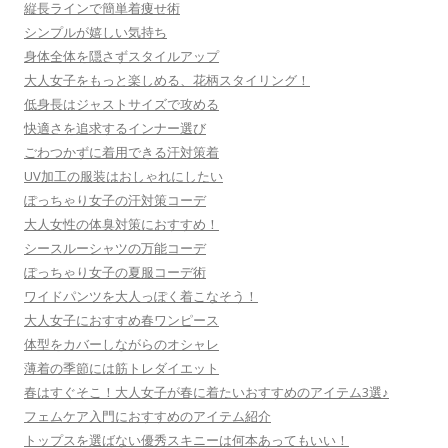
縦長ラインで簡単着痩せ術
シンプルが嬉しい気持ち
身体全体を隠さずスタイルアップ
大人女子をもっと楽しめる、花柄スタイリング！
低身長はジャストサイズで攻める
快適さを追求するインナー選び
ごわつかずに着用できる汗対策着
UV加工の服装はおしゃれにしたい
ぽっちゃり女子の汗対策コーデ
大人女性の体臭対策におすすめ！
シースルーシャツの万能コーデ
ぽっちゃり女子の夏服コーデ術
ワイドパンツを大人っぽく着こなそう！
大人女子におすすめ春ワンピース
体型をカバーしながらのオシャレ
薄着の季節には筋トレダイエット
春はすぐそこ！大人女子が春に着たいおすすめのアイテム3選♪
フェムケア入門におすすめのアイテム紹介
トップスを選ばない優秀スキニーは何本あってもいい！