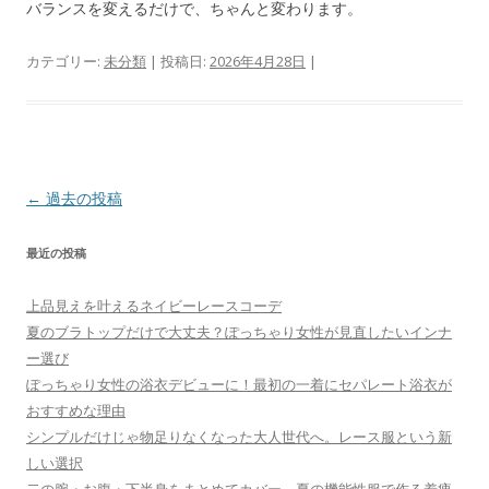
バランスを変えるだけで、ちゃんと変わります。
カテゴリー:
未分類
| 投稿日:
2026年4月28日
|
投
←
過去の投稿
稿
最近の投稿
ナ
ビ
上品見えを叶えるネイビーレースコーデ
ゲ
夏のブラトップだけで大丈夫？ぽっちゃり女性が見直したいインナ
ー
ー選び
シ
ぽっちゃり女性の浴衣デビューに！最初の一着にセパレート浴衣が
おすすめな理由
ョ
シンプルだけじゃ物足りなくなった大人世代へ。レース服という新
ン
しい選択