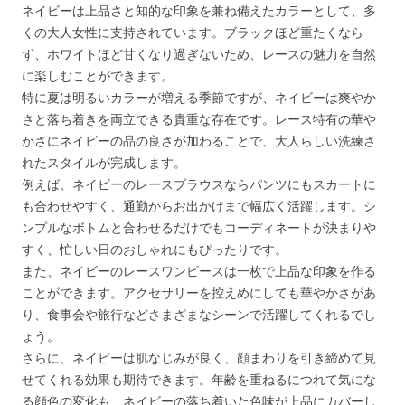
ネイビーは上品さと知的な印象を兼ね備えたカラーとして、多
くの大人女性に支持されています。ブラックほど重たくなら
ず、ホワイトほど甘くなり過ぎないため、レースの魅力を自然
に楽しむことができます。
特に夏は明るいカラーが増える季節ですが、ネイビーは爽やか
さと落ち着きを両立できる貴重な存在です。レース特有の華や
かさにネイビーの品の良さが加わることで、大人らしい洗練さ
れたスタイルが完成します。
例えば、ネイビーのレースブラウスならパンツにもスカートに
も合わせやすく、通勤からお出かけまで幅広く活躍します。シ
ンプルなボトムと合わせるだけでもコーディネートが決まりや
すく、忙しい日のおしゃれにもぴったりです。
また、ネイビーのレースワンピースは一枚で上品な印象を作る
ことができます。アクセサリーを控えめにしても華やかさがあ
り、食事会や旅行などさまざまなシーンで活躍してくれるでし
ょう。
さらに、ネイビーは肌なじみが良く、顔まわりを引き締めて見
せてくれる効果も期待できます。年齢を重ねるにつれて気にな
る顔色の変化も、ネイビーの落ち着いた色味が上品にカバーし