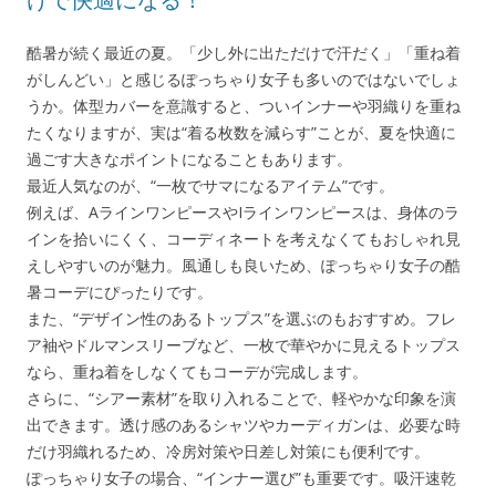
酷暑が続く最近の夏。「少し外に出ただけで汗だく」「重ね着
がしんどい」と感じるぽっちゃり女子も多いのではないでしょ
うか。体型カバーを意識すると、ついインナーや羽織りを重ね
たくなりますが、実は“着る枚数を減らす”ことが、夏を快適に
過ごす大きなポイントになることもあります。
最近人気なのが、“一枚でサマになるアイテム”です。
例えば、AラインワンピースやIラインワンピースは、身体のラ
インを拾いにくく、コーディネートを考えなくてもおしゃれ見
えしやすいのが魅力。風通しも良いため、ぽっちゃり女子の酷
暑コーデにぴったりです。
また、“デザイン性のあるトップス”を選ぶのもおすすめ。フレ
ア袖やドルマンスリーブなど、一枚で華やかに見えるトップス
なら、重ね着をしなくてもコーデが完成します。
さらに、“シアー素材”を取り入れることで、軽やかな印象を演
出できます。透け感のあるシャツやカーディガンは、必要な時
だけ羽織れるため、冷房対策や日差し対策にも便利です。
ぽっちゃり女子の場合、“インナー選び”も重要です。吸汗速乾