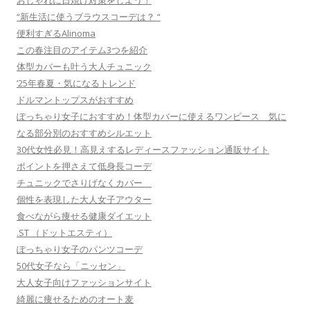
おしゃれに日焼け対策をしよう！
“新生活に使うブラウスコーデは？ “
便利すぎるAlinoma
この春注目のアイテム3つを紹介
体型カバーも叶う大人チュニック
’25年春夏・気になるトレンド
ドルマントップスがおすすめ
ぽっちゃり女子におすすめ！体型カバーに使えるワンピース 気に
なる部分別のおすすめシルエット
30代女性必見！高見えするレディースファッション通販サイト
ポイントを押さえて低身長コーデ
チュニックでさりげなくカバー
個性を表現した大人女子アウター
食べながら痩せる健康ダイエット
.ST （ドットエスティ）
ぽっちゃり女子のパンツコーデ
50代女子なら「ニッセン」
大人女子向けファッションサイト
綺麗に痩せるためのオート麦