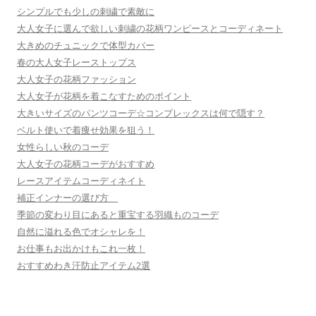
シンプルでも少しの刺繍で素敵に
大人女子に選んで欲しい刺繍の花柄ワンピースとコーディネート
大きめのチュニックで体型カバー
春の大人女子レーストップス
大人女子の花柄ファッション
大人女子が花柄を着こなすためのポイント
大きいサイズのパンツコーデ☆コンプレックスは何で隠す？
ベルト使いで着痩せ効果を狙う！
女性らしい秋のコーデ
大人女子の花柄コーデがおすすめ
レースアイテムコーディネイト
補正インナーの選び方
季節の変わり目にあると重宝する羽織ものコーデ
自然に溢れる色でオシャレを！
お仕事もお出かけもこれ一枚！
おすすめわき汗防止アイテム2選