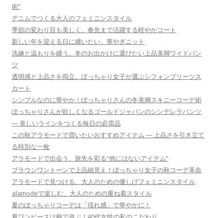
術”
デニムでつくる大人のフェミニンスタイル
季節の変わり目も美しく。春先まで活躍する軽やかコート
新しい年を迎える日に纏いたい、華やぎニット
洗練と温もりを纏う。冬のお出かけに選びたい上品美脚ワイドパン
ツ
透明感と上品さを両立。ぽっちゃり女子が選ぶシフォンプリーツス
カート
シンプルなのに華やか！ぽっちゃりさんの冬美脚スキニーコーデ術
ぽっちゃりさんが欲しくなるゴールドジャパンのシンデレラパンツ
― 美しいラインをつくる毎日の必需品
この秋アラモードで買いたいおすすめアイテム ― 上品さを引き立て
る特別な一枚
アラモードで出会う、旅先を彩る“他にはないアイテム”
ブラウンワントーンで上品細見え！ぽっちゃり女子の秋コーデ革命
アラモードで見つける、大人のための優しげフェミニンスタイル
alamodeで楽しむ、大人のための重ね着スタイル
夏のぽっちゃりコーデは「揺れ感」で華やかに！
夏ワンピースは柄で遊ぶ！40代女性の私のこだわり