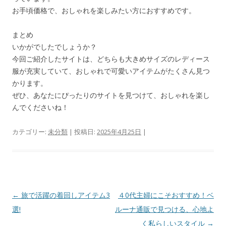
お手頃価格で、おしゃれを楽しみたい方におすすめです。
まとめ
いかがでしたでしょうか？
今回ご紹介したサイトは、どちらも大きめサイズのレディース
服が充実していて、おしゃれで可愛いアイテムがたくさん見つ
かります。
ぜひ、あなたにぴったりのサイトを見つけて、おしゃれを楽し
んでくださいね！
カテゴリー:
未分類
| 投稿日:
2025年4月25日
|
投
←
旅で活躍の着回しアイテム3
４0代主婦にこそおすすめ！ベ
稿
選!
ルーナ通販で見つける、心地よ
ナ
く私らしいスタイル
→