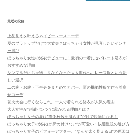
ビ
ゲ
最近の投稿
ー
シ
上品見えを叶えるネイビーレースコーデ
ョ
夏のブラトップだけで大丈夫？ぽっちゃり女性が見直したいインナ
ン
ー選び
ぽっちゃり女性の浴衣デビューに！最初の一着にセパレート浴衣が
おすすめな理由
シンプルだけじゃ物足りなくなった大人世代へ。レース服という新
しい選択
二の腕・お腹・下半身をまとめてカバー。夏の機能性服で作る着痩
せコーデ
花火大会に行くならこれ。一人で着られる浴衣が人気の理由
大人女性が“刺繍パンツ”に惹かれる理由とは？
ぽっちゃり女子の夏は“着る枚数を減らす”だけで快適になる！
ぽっちゃり女子の浴衣は“締め付けない”が可愛い！快適重視の選び方
ぽっちゃり女子のビフォーアフター。“なんか太く見える日”の原因は