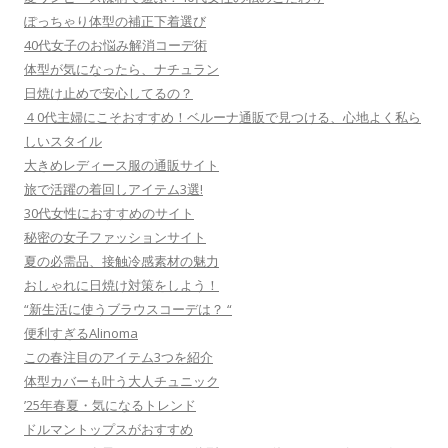
ぽっちゃり体型の補正下着選び
40代女子のお悩み解消コーデ術
体型が気になったら、ナチュラン
日焼け止めで安心してるの？
４0代主婦にこそおすすめ！ベルーナ通販で見つける、心地よく私ら
しいスタイル
大きめレディース服の通販サイト
旅で活躍の着回しアイテム3選!
30代女性におすすめのサイト
秘密の女子ファッションサイト
夏の必需品、接触冷感素材の魅力
おしゃれに日焼け対策をしよう！
“新生活に使うブラウスコーデは？ “
便利すぎるAlinoma
この春注目のアイテム3つを紹介
体型カバーも叶う大人チュニック
’25年春夏・気になるトレンド
ドルマントップスがおすすめ