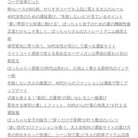
コーデ全体だった
柄×レースのNG例。やりすぎコーデを上品に変える大人のルール
40代女性のための通販選び。“失敗しない人”が見ているポイント
“暑い季節でも快適に動ける”。ぽっちゃり女子のための夏の機能性服
王道だからこそ美しく。ぽっちゃりさんのストレートデニム細見え
術
体型変化に寄り添う。50代女性が安心して選べる通販サイト
ライトコート感覚で使える長め丈カーディガンは季節の変わり目の
救世主
ぽっちゃり＝我慢”の時代は終わり。心地よく整える新時代のインナ
ー術
失敗しない大人の服選び。40代からのファッションは通販で賢くア
ップデート
式後も使える！“着回し力重視”の賢いセレモニー服選び
変化する体型に優しくフィット。50代からの“着心地美人”を叶える
通販服
ぽっちゃり女子の味方！“穿くだけで美脚”が叶う魔法のパンツ
“迷い世代”のファッションを救う、大人女性向け通販サイトの選び方
冬の外出をもっと快適に。シーン別で選ぶ“大人の防寒アイテム活用