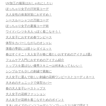
UV加工の服装はおしゃれにしたい
ぽっちゃり女子の汗対策コーデ
大人女性の体臭対策におすすめ！
シースルーシャツの万能コーデ
ぽっちゃり女子の夏服コーデ術
ワイドパンツを大人っぽく着こなそう！
大人女子におすすめ春ワンピース
体型をカバーしながらのオシャレ
薄着の季節には筋トレダイエット
春はすぐそこ！大人女子が春に着たいおすすめのアイテム3選♪
フェムケア入門におすすめのアイテム紹介
トップスを選ばない優秀スキニーは何本あってもいい！
シンプルでも少しの刺繍で素敵に
大人女子に選んで欲しい刺繍の花柄ワンピースとコーディネート
大きめのチュニックで体型カバー
春の大人女子レーストップス
大人女子の花柄ファッション
大人女子が花柄を着こなすためのポイント
大きいサイズのパンツコーデ☆コンプレックスは何で隠す？