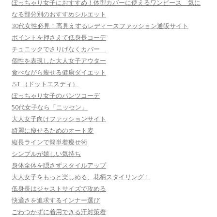
ぽっちゃり女子におすすめ！体型カバーに使えるワンピース 気に
なる部分別のおすすめシルエット
30代女性必見！高見えするレディースファッション通販サイト
ポイントを押さえて低身長コーデ
チュニックでさりげなくカバー
個性を表現した大人女子アウター
食べながら痩せる健康ダイエット
.ST （ドットエスティ）
ぽっちゃり女子のパンツコーデ
50代女子なら「ニッセン」
大人女子向けファッションサイト
綺麗に痩せるためのオート麦
縦長ラインで簡単着痩せ術
シンプルが嬉しい気持ち
身体全体を隠さずスタイルアップ
大人女子をもっと楽しめる、花柄スタイリング！
低身長はジャストサイズで攻める
快適さを追求するインナー選び
ごわつかずに着用できる汗対策着