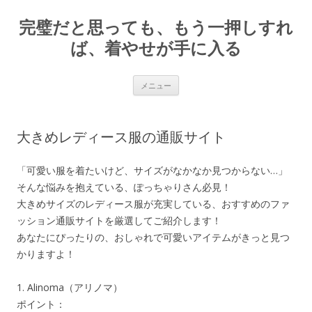
完璧だと思っても、もう一押しすれ
ば、着やせが手に入る
コ
メニュー
ン
テ
ン
ツ
へ
大きめレディース服の通販サイト
ス
キ
ッ
プ
「可愛い服を着たいけど、サイズがなかなか見つからない…」
そんな悩みを抱えている、ぽっちゃりさん必見！
大きめサイズのレディース服が充実している、おすすめのファ
ッション通販サイトを厳選してご紹介します！
あなたにぴったりの、おしゃれで可愛いアイテムがきっと見つ
かりますよ！
1. Alinoma（アリノマ）
ポイント：